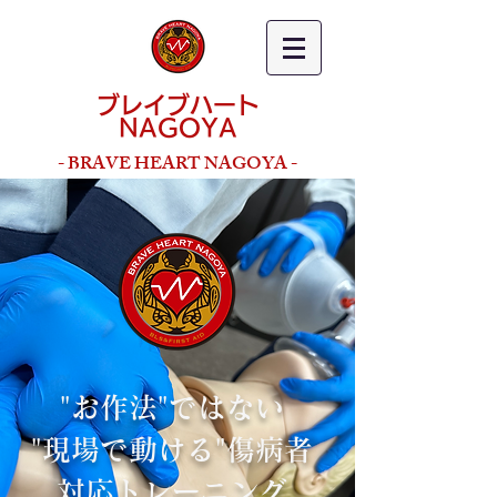
ブレイブハート
NAGOYA
- BRAVE HEART NAGOYA -
"お作法"ではない
"現場で動ける"傷病者
対応トレーニング