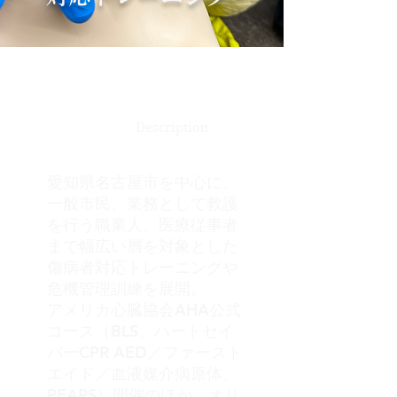
Description
愛知県名古屋市を中心に、
一般市民、業務として救護
を行う職業人、医療従事者
まで幅広い層を対象とした
傷病者対応トレーニングや
危機管理訓練を展開。
アメリカ心臓協会AHA公式
コース（BLS、ハートセイ
バーCPR AED／ファースト
エイド／血液媒介病原体、
PEARS）開催のほか、オリ