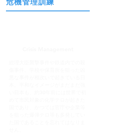
​危機管理訓練
Crisis Management
総理大臣襲撃事件や鉄道内での殺
傷事件、学校や保育所を狙った凶
悪な事件が相次いで起きている日
本。平和なイメージがまだまだ強
い日本も、約30年前には世界で初
めて市民対象の化学テロが起きた
国であり、かつては官庁や企業等
を狙った爆弾テロ等も多発してい
た国であることを忘れてはなりま
せん。