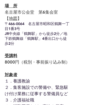
場 所
名古屋市公会堂 第6集会室
【
地図
】
〒466-0064 名古屋市昭和区鶴舞一丁
目1番3号
JR中央線「鶴舞駅」から徒歩2分／地
下鉄鶴舞線「鶴舞駅」4番出口から徒
歩2分
受講料
8000円（税別・事前振り込み制）
対象者
１．養護教諭
２．集客施設での警備や、緊急駆
け付け業務に従事する警備員など
３．介護福祉職