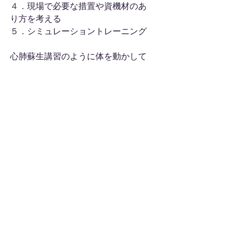
４．
現場で必要な措置や資機材のあ
り方を考える
５．シミュレーショントレーニング
心肺蘇生講習のように体を動かして
スキルを習得するのではなく、ディ
スカッションなどを通じて思考や判
断のトレーニングを行うことを主体
とした内容です。
シミュレーショントレーニングで
は、模擬映像の映像を見て評価や判
断を行うとともに、インストラクタ
ーから付与される想定などを踏ま
え、必要な手当や指示、行動を繰り
返します。