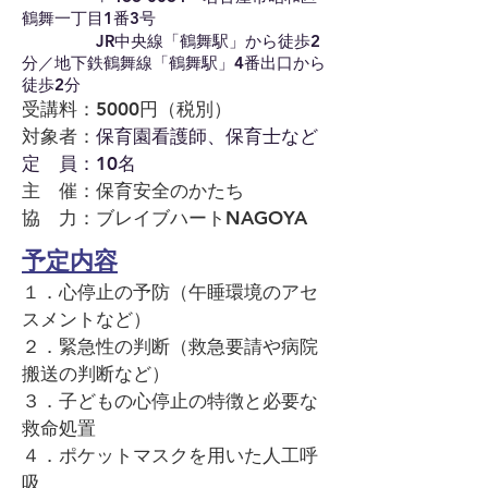
鶴舞一丁目1番3号
JR中央線「鶴舞駅」から徒歩2
分／地下鉄鶴舞線「鶴舞駅」4番出口から
徒歩2分
受講料：5000円（税別）
対象者：
保育園看護師、保育士など
定 員：10名
主 催：保育安全のかたち
協 力：ブレイブハートNAGOYA
予定内容
１．心停止の予防（午睡環境のアセ
スメントなど）
２．緊急性の判断（救急要請や病院
搬送の判断など）
３．子どもの心停止の特徴と必要な
救命処置
４．ポケットマスクを用いた人工呼
吸