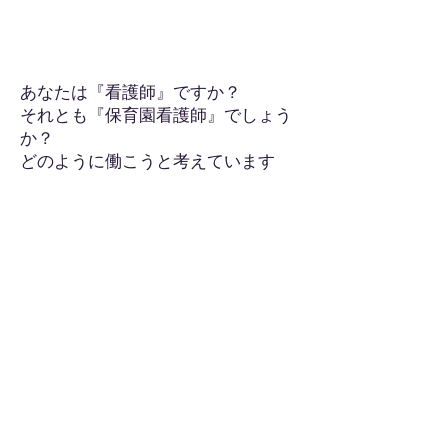
あなたは『看護師』ですか？
それとも『保育園看護師』でしょう
か？
どのように働こうと考えています
か？
ひとつの保育施設に複数人の看護
（医療）職が配置されることは稀
で、看護師のキャリア
形成は働く場を移すという考え方以
上に、保育園看護師という役割を深
く理解する必要が
あります。入職してみてイメージと
違った、どのように働けばいいか判
らない、もっと
やりがいをもって働きたいと考える