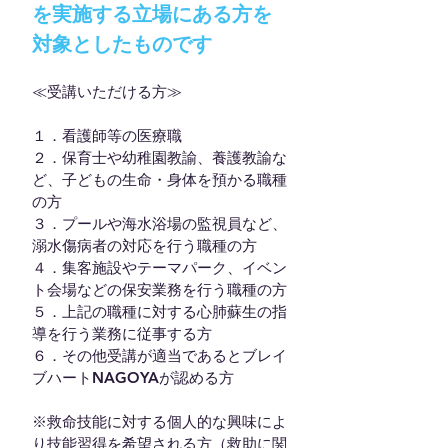
を実施する立場にある方を
対象としたものです
≪受講いただける方≫
１．看護師等の医療職
２．保育士や幼稚園教諭、養護教諭な
ど、子どもの生命・身体を預かる職種
の方
３．
プールや海水浴場の監視員など、
溺水傷病者の対応を行う職種の方
４．集客施設や
テーマパーク、イベン
ト会場などの保安業務を行う職種の方
５．上記の職種に対する心肺蘇生の指
導を行う業務に従事する方
６．その他受講が適当であるとブレイ
ブハートNAGOYAが認める方
※救命技能に対する個人的な興味によ
り技能習得を希望される方（救助に関