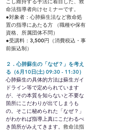
こし維持する手法に着目した、救
命法指導者向けセミナーです。
●対象者：心肺蘇生法など救命処
置の指導にあたる方 （職種や保有
資格、所属団体不問）
●受講料：3,500円（消費税込・事
前振込制）
２．心肺蘇生の「なぜ？」を考え
る（6月10日(土) 09:30 - 11:30）
心肺蘇生の具体的方法は蘇生ガイ
ドライン等で定められています
が、その本質を知らないと不要な
箇所にこだわりが出てしまうも
の。そこに秘められた「なぜ？」
がわかれば指導上真にこだわるべ
き箇所がみえてきます。
救命法指