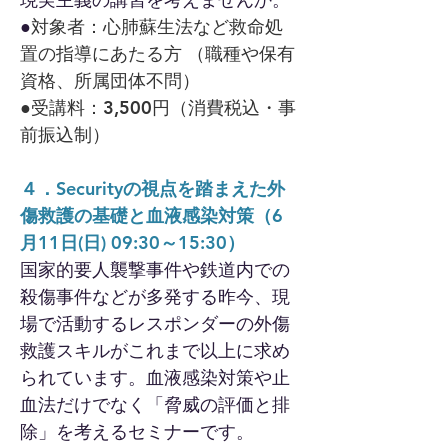
●
対象者：心肺蘇生法など救命処
置の指導にあたる方 （職種や保有
資格、所属団体不問）
●受講料：3,500円（消費税込・事
前振込制）
４．Securityの視点を踏まえた外
傷救護の基礎と血液感染対策（6
月11日(日) 09:30～15:30）
国家的要人襲撃事件や鉄道内での
殺傷事件などが多発する昨今、現
場で活動するレスポンダーの外傷
救護スキルがこれまで以上に求め
られています。血液感染対策や止
血法だけでなく「脅威の評価と排
除」を考えるセミナーです。