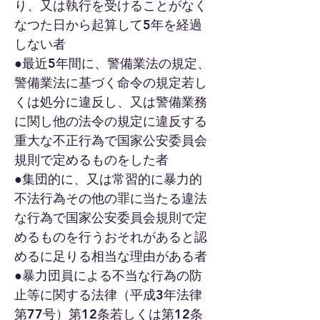
り、又は執行を受けることがなく
なつた日から起算して5年を経過
しない者
●最近
5年間に、警備業法の規定、
警備業法に基づく命令の規定若し
くは処分に違反
し、又は警備業務
に関し他の法令の規定に違反する
重大な不正行為で国家公安委員会
規
則で定めるものをした者
●集団的に、又は常習的に暴力的
不法行為その他の罪に当たる違法
な行為で国家公安委
員会規則で定
めるものを行うおそれがあると認
めるに足りる相当な理由がある者
●暴力団員による不当な行為の防
止等に関する法律（平成3年法律
第77号）第12条若し
くは第12条