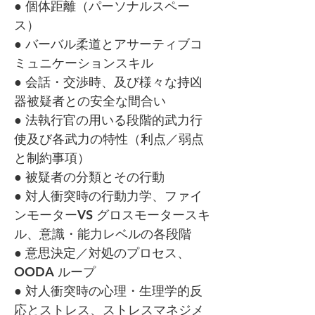
● 個体距離（パーソナルスペー
ス）
● バーバル柔道とアサーティブコ
ミュニケーションスキル
● 会話・交渉時、及び様々な持凶
器被疑者との安全な間合い
● 法執行官の用いる段階的武力行
使及び各武力の特性（利点／弱点
と制約事項）
● 被疑者の分類とその行動
● 対人衝突時の行動力学、ファイ
ンモーターVS グロスモータースキ
ル、意識・能力レベルの各段階
● 意思決定／対処のプロセス、
OODA ループ
● 対人衝突時の心理・生理学的反
応とストレス、ストレスマネジメ