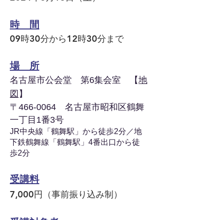
時 間
09時30
分から12時30分まで
場 所
名古屋市公会堂 第6集会室 【
地
図
】
〒466-0064 名古屋市昭和区鶴舞
一丁目1番3号
JR中央線「鶴舞駅」から徒歩2分／地
下鉄鶴舞線「鶴舞駅」4番出口から徒
歩2分
受講料
7
,000円（事前振り込み制）