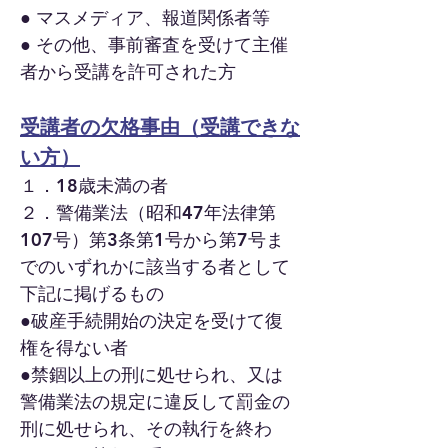
● マスメディア、報道関係者等
● その他、事前審査を受けて主催
者から受講を許可された方
受講者の欠格事由（受講できな
い方）
１．18歳未満の者
２．警備業法（昭和47年法律第
107号）第3条第1号から第7号ま
でのいずれかに該当する者として
下記に掲げるもの
●破産手続開始の決定を受けて復
権を得ない者
●禁錮以上の刑に処せられ、又は
警備業法の規定に違反して罰金の
刑に処せられ、その
執行を終わ