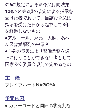
の6の規定による命令又は同法第
12条の4第2
項の規定による指示を
受けた者
であつて、当該命令又は
指示を受けた日から起算して3年
を経過しないもの
●アルコール、麻薬、大麻、あへ
ん又は覚醒剤の中毒者
●心身の障害により警備業務を適
正に行うことができない者として
国家公安委員会規則
で定めるもの
主 催
ブレイブハートNAGOYA
予定内容
● カラー
コードと周囲の状況判断