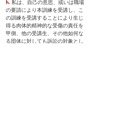
h.
私は、自己の意思、或いは職場
の要請により本訓練を受講し、こ
の訓練を受講することにより生じ
得る肉体的精神的な受傷の責任を
甲側、他の受講生、その他如何な
る団体に対しても訴訟の対象とし
ません。
i.
私は暴力団、犯罪組織、テロ組
織、極右・極左組織、特定集団至
上主義組織、その他非合法活動を
行う結社等の構成員・個人、支
持・賛同者でないことを誓約しま
す。 また、本訓練で習得した内容
は合法的な正当防衛や緊急避難、
職務上の訓練にのみ応用し、犯罪
やテロ行為等に悪用しないことを
誓約します。