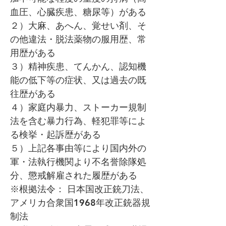
血圧、心臓疾患、糖尿等）がある
２）大麻、あへん、覚せい剤、そ
の他違法・脱法薬物の服用歴、常
用歴がある
３）精神疾患、てんかん、認知機
能の低下等の症状、又は過去の既
往歴がある
４）家庭内暴力、ストーカー規制
法を含む暴力行為、軽犯罪等によ
る検挙・起訴歴がある
５）上記各事由等により国内外の
軍・法執行機関より不名誉除隊処
分、懲戒解雇された履歴がある
※根拠法令： 日本国改正銃刀法、
アメリカ合衆国1968年改正銃器規
制法