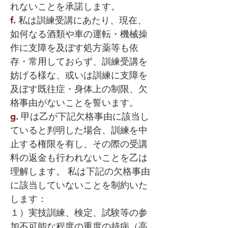
れないことを承諾します。
f.
私は訓練受講にあたり、現在、
如何なる酒類や車の運転・機械操
作に支障を及ぼす処方薬等も依
存・常用しておらず、訓練受講を
妨げる様な、或いは訓練に支障を
及ぼす既往症・身体上の制限、欠
格事由がないことを誓います。
g.
甲は乙が下記欠格事由に該当し
ていると判明した場合、訓練を中
止する権限を有し、その際の受講
料の返金も行われないことを乙は
理解します。 私は下記の欠格事由
に該当していないことを制約いた
します：
１）実技訓練、検定、試験等の参
加不可能な程度の重度の持病（高