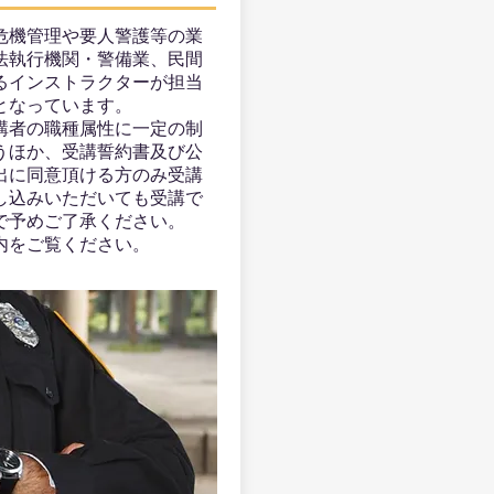
危機管理や要人警護等の業
法執行機関・警備業、民間
るインストラクターが担当
となっています。
講者の職種属性に一定の制
うほか、受講誓約書及び公
出に同意頂ける方のみ受講
し込みいただいても受講で
で予めご了承ください。
内をご覧ください。