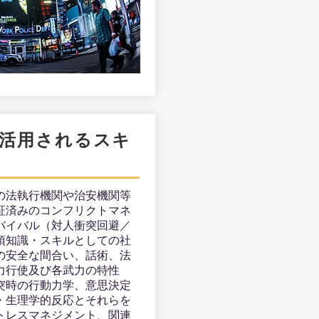
で活用されるスキ
の法執行機関や治安機関等
証済みのコンフリクトマネ
バイバル（対人衝突回避／
須知識・スキルとしての社
の安全な間合い、話術、法
力行使及び各武力の特性
突時の行動力学、意思決定
・生理学的反応とそれらを
トレスマネジメント、関連