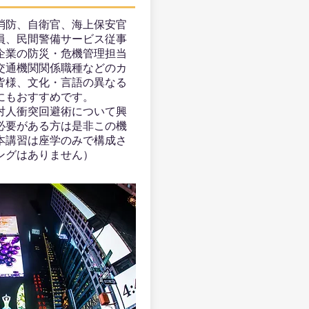
消防、自衛官、海上保安官
員、民間警備サービス従事
企業の防災・危機管理担当
交通機関関係職種などのカ
皆様、文化・言語の異なる
にもおすすめです。
対人衝突回避術について興
必要がある方は是非この機
本講習は座学のみで構成さ
ングはありません）