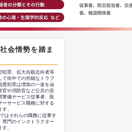
る社会情勢を踏ま
型犯罪、拡大自殺志向者等
して街中での些細なトラブ
凶悪犯罪は増加の一途を辿
察官や消防官など公共の安
間警備サービス従事者、医
マーサービス職種に対する
ます。
Aではそれらの職務に従事す
、専門のインストラクター
ます。