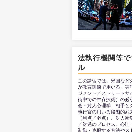
​法執行機関等
ル
この講習では、米国など
が教育訓練で用いる、実
ジメント／ストリートサ
街中での生存技術）の必
会・対人心理学、相手と
執行官の用いる段階的武
（利点／弱点）、対人衝
／対処のプロセス、心理
制御・克服する方法やス