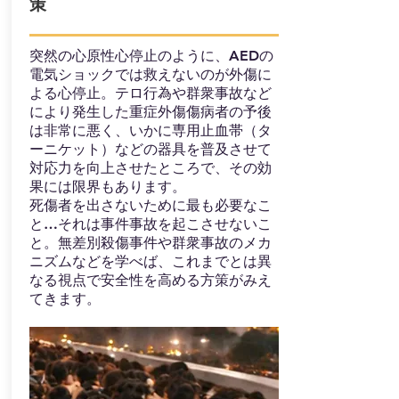
策
​突然の心原性心停止のように、AEDの
電気ショックでは救えないのが外傷に
よる心停止。テロ行為や群衆事故など
により発生した重症外傷傷病者の予後
は非常に悪く、いかに専用止血帯（タ
ーニケット）などの器具を普及させて
対応力を向上させたところで、その効
果には限界もあります。
​死傷者を出さないために最も必要なこ
と…それは事件事故を起こさせないこ
と。無差別殺傷事件や群衆事故のメカ
ニズムなどを学べば、これまでとは異
なる視点で安全性を高める方策がみえ
てきます。