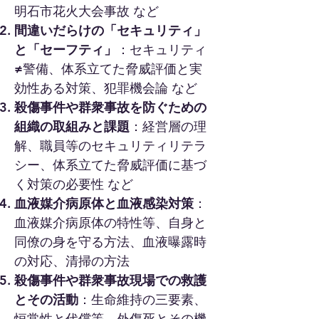
明石市花火大会事故 など
間違いだらけの「セキュリティ」
と「セーフティ」
：セキュリティ
≠警備、体系立てた脅威評価と実
効性ある対策、犯罪機会論 など
​殺傷事件や群衆事故を防ぐための
組織の取組みと課題
：経営層の理
解、職員等のセキュリティリテラ
シー、体系立てた脅威評価に基づ
く対策の必要性 など
血液媒介病原体と血液感染対策
：
血液媒介病原体の特性等、自身と
同僚の身を守る方法、血液曝露時
の対応、清掃の方法
殺傷事件や群衆事故現場での救護
とその活動
：生命維持の三要素、
恒常性と代償等、外傷死とその機