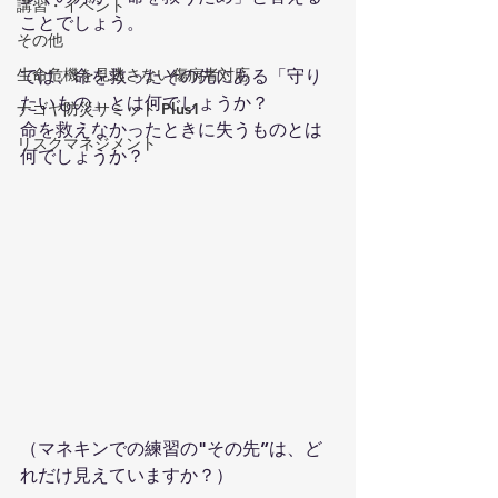
講習・イベント
ことでしょう。
その他
生命危機を見逃さない傷病者対応
では、命を救ったその先にある「守り
たいもの」とは何でしょうか？
ナゴヤ防災サミット Plus1
命を救えなかったときに失うものとは
リスクマネジメント
何でしょうか？
（マネキンでの練習の"その先”は、ど
れだけ見えていますか？）