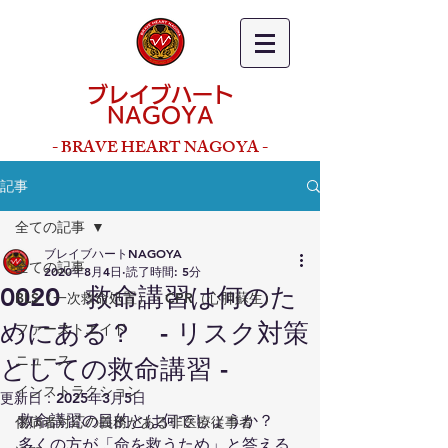
ブレイブハート
NAGOYA
- BRAVE HEART NAGOYA -
記事
全ての記事
ブレイブハートNAGOYA
全ての記事
2020年8月4日
読了時間: 5分
0020 救命講習は何のた
BLS（一次救命処置）・CPR（心肺蘇生）
めにある？ - リスク対策
ファーストエイド
ニュース
としての救命講習 -
インストラクション
更新日：
2025年3月5日
救命講習の目的とは何でしょうか？
傷病者対応の義務がある非医療従事者
多くの方が「命を救うため」と答える