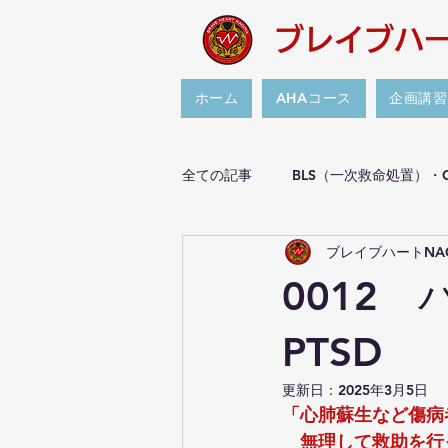
ブレイブハー
ホーム
AHAコース
企画講習
全ての記事
BLS（一次救命処置）・
ブレイブハートNA
傷病者対応の義務がある非医療従事
0012
ナゴヤ防災サミット Plus1
リ
PTSD
更新日：
2025年3月5日
「心肺蘇生など傷病
　無理して救助を行