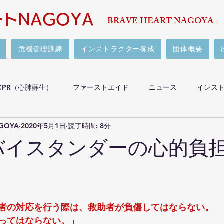
トNAGOYA
- BRAVE HEART NAGOYA -
危機管理訓練
インストラクター養成
団体概要
CPR（心肺蘇生）
ファーストエイド
ニュース
インス
GOYA
2020年5月1日
読了時間: 8分
者
講習・イベント
その他
生命危機を見逃さない傷病
 バイスタンダーの心的負
スクマネジメント
者の対応を行う際は、救助者が負傷してはならない。
ってはならない。」