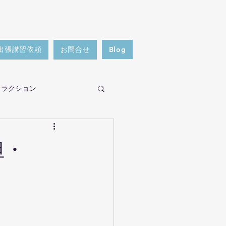
出張講習依頼
お問合せ
Blog
トラクション
者対応
担・