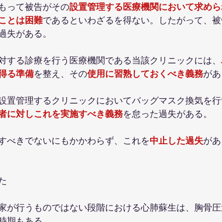
もって被告がその
設置管理する医療機関において求めら
ことは困難
であるといわざるを得ない。したがって、被
過失がある。
対する診療を行う医療機関である当該クリニックには、
得る準備
を整え、その
使用に習熟しておくべき義務
があ
設置管理するクリニックにおいてバッグマスク換気を行
者に対しこれを実施すべき義務
を怠った過失がある。
すべきでないにもかかわらず、これを
中止した過失
があ
た
家が行うものではない段階における心肺蘇生は、胸骨圧
時期もある。