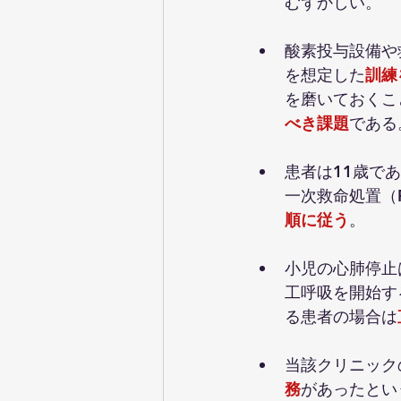
むずかしい。
酸素投与設備や
を想定した
訓練
を磨いておくこ
べき課題
である
患者は11歳で
一次救命処置（
順に従う
。
小児の心肺停止
工呼吸を開始す
る患者の場合は
当該クリニック
務
があったとい