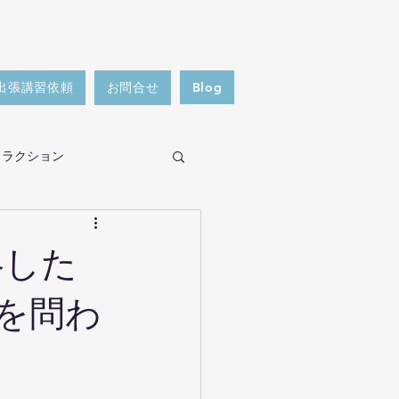
出張講習依頼
お問合せ
Blog
トラクション
者対応
略した
を問わ