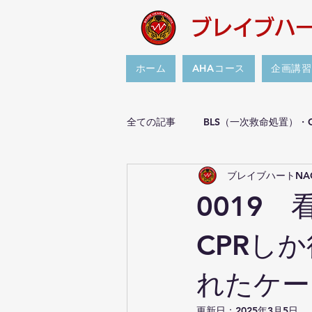
ブレイブハー
ホーム
AHAコース
企画講習
全ての記事
BLS（一次救命処置）・
ブレイブハートNA
傷病者対応の義務がある非医療従事
0019
ナゴヤ防災サミット Plus1
リ
CPRし
れたケー
更新日：
2025年3月5日