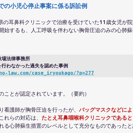
での小児心停止事案に係る訴訟例
城県の耳鼻科クリニックで治療を受けていた11歳女児が
開始するも、人工呼吸を伴わない胸骨圧迫のみの心肺蘇
場法律事務所

no-law.com/case_iryoukago/?p=277
のことが認定されています。（要約）
り看護師が胸骨圧迫を行ったが、
バッグマスクなどによ
これらの対応は、
たとえ耳鼻咽喉科クリニックであると
れる心肺蘇生措置のレベルとして充分なものであったと