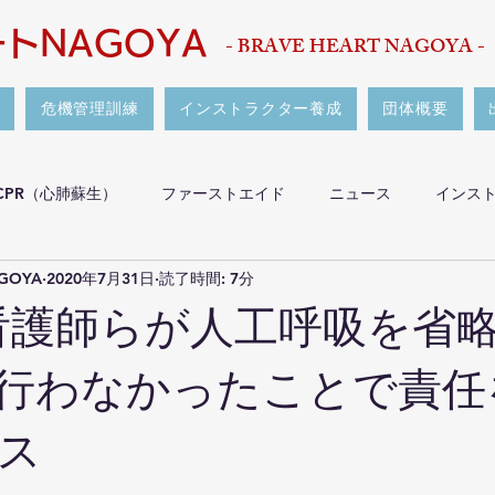
トNAGOYA
- BRAVE HEART NAGOYA -
危機管理訓練
インストラクター養成
団体概要
CPR（心肺蘇生）
ファーストエイド
ニュース
インス
GOYA
2020年7月31日
読了時間: 7分
者
講習・イベント
その他
生命危機を見逃さない傷病
 看護師らが人工呼吸を省
スクマネジメント
か行わなかったことで責任
ス