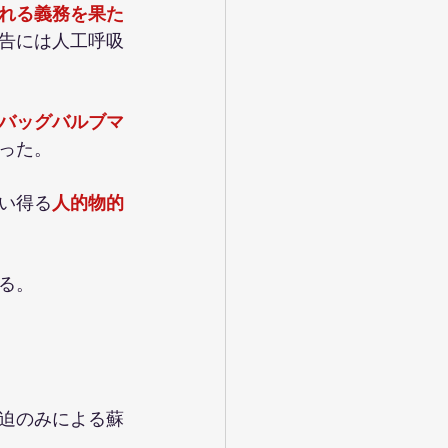
れる義務を果た
告には人工呼吸
バッグバルブマ
った。
い得る
人的物的
る。
迫のみによる蘇