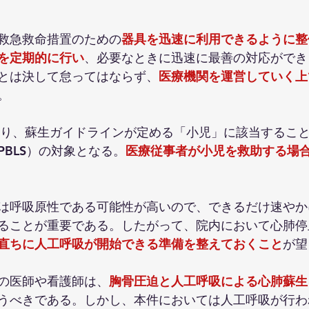
救急救命措置のための
器具を迅速に利用できるように整
を定期的に行い
、必要なときに迅速に最善の対応ができ
とは決して怠ってはならず、
医療機関を運営していく上
。
あり、蘇生ガイドラインが定める「小児」に該当するこ
PBLS）の対象となる。
医療従事者が小児を救助する場合
は呼吸原性である可能性が高いので、できるだけ速やか
ることが重要である。したがって、院内において心肺停
直ちに人工呼吸が開始できる準備を整えておくこと
が望
の医師や看護師は、
胸骨圧迫と人工呼吸による心肺蘇生
うべきである。しかし、本件においては人工呼吸が行わ