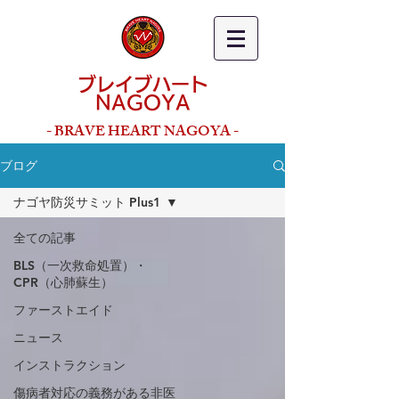
ブレイブハート
NAGOYA
- BRAVE HEART NAGOYA -
ブログ
ナゴヤ防災サミット Plus1
全ての記事
BLS（一次救命処置）・
CPR（心肺蘇生）
ファーストエイド
ニュース
インストラクション
傷病者対応の義務がある非医