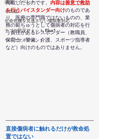
講習・イベント
掲載したものです。
内容は
善意で救助
を行う
バイスタンダー向け
のものであ
その他
り、医療の専門職ではないものの、業
生命危機を見逃さない傷病者対応
務の範ちゅうとして傷病者の対応を行
ナゴヤ防災サミット Plus1
う責任があるレスポンダー（教職員、
保育士、警備、介護、スポーツ指導者
リスクマネジメント
など）向けのものではありません。
直接傷病者に触れるだけが救命処
置ではない