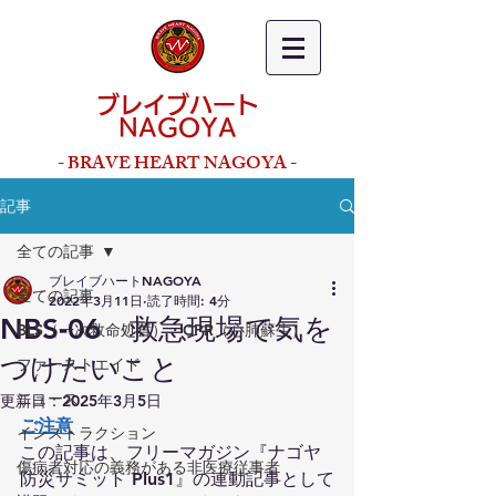
ブレイブハート
NAGOYA
- BRAVE HEART NAGOYA -
記事
全ての記事
ブレイブハートNAGOYA
全ての記事
2022年3月11日
読了時間: 4分
NBS-06 救急現場で気を
BLS（一次救命処置）・CPR（心肺蘇生）
つけたいこと
ファーストエイド
ニュース
更新日：
2025年3月5日
ご注意
インストラクション
この記事は、フリーマガジン『ナゴヤ
傷病者対応の義務がある非医療従事者
防災サミット Plus1』の連動記事として