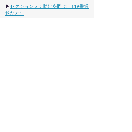
▶
セクション２：助けを呼ぶ（119番通
報など）
▶
セクション３：心停止かどうかの判
断
▶
セクション４：心肺蘇生を行う
▶
セクション５：AEDを使う
▶
セクション６：救急現場で気をつけ
たいこと
▶
セクション７：傷病者対応が終わっ
たら
BLS（一次救命処置）・CPR（心肺蘇生）
ナゴヤ防災サミット Plus1