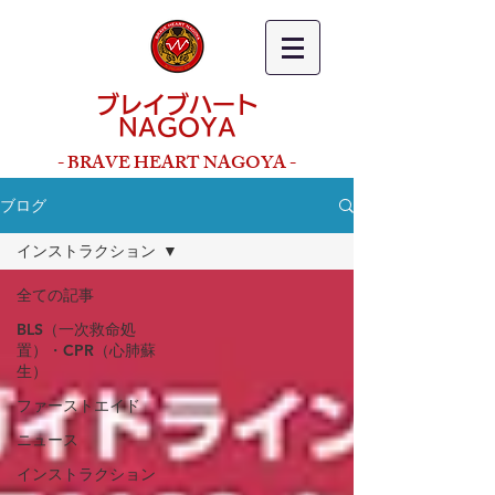
ブレイブハート
NAGOYA
- BRAVE HEART NAGOYA -
ブログ
インストラクション
全ての記事
BLS（一次救命処
置）・CPR（心肺蘇
生）
ファーストエイド
ニュース
インストラクション