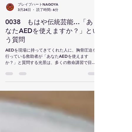
ブレイブハートNAGOYA
3月24日
読了時間: 6分
0038 もはや伝統芸能…「あ
なたAEDを使えますか？」とい
う質問
AEDを現場に持ってきてくれた人に、胸骨圧迫を
行っている救助者が「あなたAEDを使えます
か？」と質問する光景は、多くの救命講習で目に
するものですが、弊会のAHA-BLSプロバイダーコ
ースのうち何らかの立場で救命法の指導にあたる
方が多い回や、救命法指導者向けワークショップ
の中ではこう質問します。「あの質問はどんな意
味があるんですか？」と。 その回答を聞くと、こ
の質問が救命講習で採用された経緯を理解したう
えで指導している人は少ないと実感。日本の蘇生