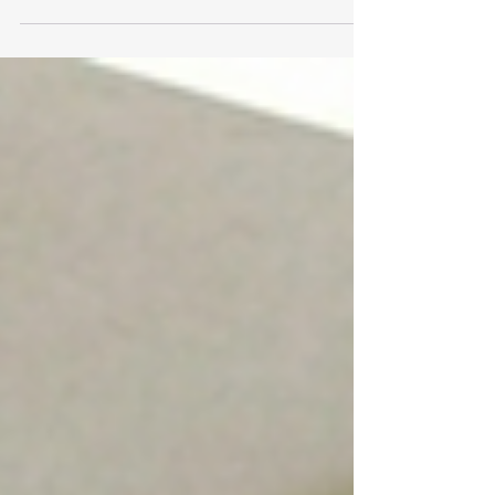
の指針』にも明記されており、市民カテゴリであ
っても業務として救護を行う立場（教職員や保育
士、介護、警備、スポーツ指導者、交通機関職員
など）とは明確に切り分けて教育を展開すべきも
の。 しかし、世の市民向け救命講習の大半は「勇
気を出して」「ひとつでもできることを」とい
う、救護義務がない善意の救助者向けのアプロー
チで全てが語られてしまう状況が続いてきまし
た。 2026年7月13日にリリースされたJRC（日本
版）蘇生ガイドライン2025では、救助者の分類に
ついて「医療従事者」と「市民」をまず分けたう
えで、「市民」の中にも、職種等をかんがみて、
救護に関する「応答義務あり」と「応答義務な
し」があることが一部のセクションで記載されま
した。 今後のプレホスピタル域での救命率向上に
は、善意の救護と業務としての救護の切り分け、
最適な教育の提供などが欠かせません。